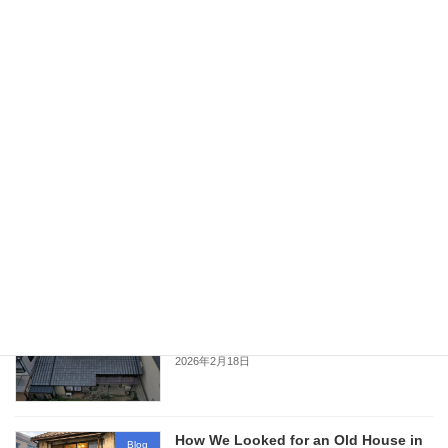
2023年11月21日
Why Painting Your Roof Is Benetical
House renovation
2023年11月20日
Story of Tsujikenzai
Blog
2023年9月16日
The Reality of Old Kyoto Houses &
Blog
Roof Renovation Costs
2026年2月18日
How We Looked for an Old House in
Blog